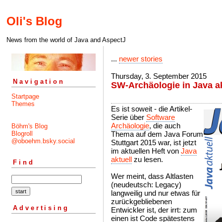
Oli's Blog
News from the world of Java and AspectJ
...
newer stories
Thursday, 3. September 2015
Navigation
SW-Archäologie in Java ak
Startpage
Themes
Es ist soweit - die Artikel-
Serie über
Software
Archäologie
, die auch
Böhm's Blog
Blogroll
Thema auf dem Java Forum
@oboehm.bsky.social
Stuttgart 2015 war, ist jetzt
im aktuellen Heft von
Java
aktuell
zu lesen.
Find
Wer meint, dass Altlasten
(neudeutsch: Legacy)
langweilig und nur etwas für
zurückgebliebenen
Advertising
Entwickler ist, der irrt: zum
einen ist Code spätestens