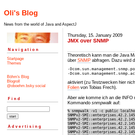
Oli's Blog
News from the world of Java and AspectJ
Thursday, 15. January 2009
JMX over SNMP
Navigation
Theoretisch kann man die Java 
Startpage
über
SNMP
abfragen. Dazu wird d
Themes
-Dcom.sun.management.snmp.po
Böhm's Blog
Blogroll
aktiviert (zu Testzwecken hier nich
@oboehm.bsky.social
Folien
von Tobias Frech).
Aber wie komme ich an die INFO r
Find
Kommando
snmpwalk
auf:
% snmpwalk -v1 -c public localho
SNMPv2-SMI::enterprises.42.2.145
SNMPv2-SMI::enterprises.42.2.145
SNMPv2-SMI::enterprises.42.2.145
Advertising
SNMPv2-SMI::enterprises.42.2.145
SNMPv2-SMI::enterprises.42.2.145