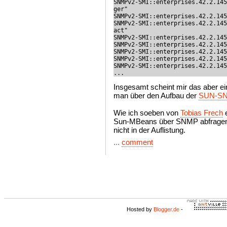
SNMPv2-SMI::enterprises.42.2.145
ger"

SNMPv2-SMI::enterprises.42.2.145
SNMPv2-SMI::enterprises.42.2.145
act"

SNMPv2-SMI::enterprises.42.2.145
SNMPv2-SMI::enterprises.42.2.145
SNMPv2-SMI::enterprises.42.2.145
SNMPv2-SMI::enterprises.42.2.145
SNMPv2-SMI::enterprises.42.2.145
...
Insgesamt scheint mir das aber ei
man über den Aufbau der
SUN-S
Wie ich soeben von
Tobias Frech
e
Sun-MBeans über SNMP abfragen,
nicht in der Auflistung.
...
comment
Hosted by
Blogger.de
-